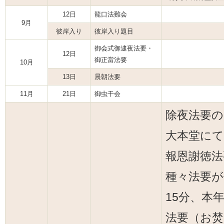
12日
龍口法難会
9月
彼岸入り
彼岸入り題目
御会式御逮夜法要・
12日
御正當法要
10月
13日
晨朝法要
11月
21日
御虫干会
除夜法要の
大本堂にて
報恩謝徳法
種々法要が
15分、本
法要（お焚