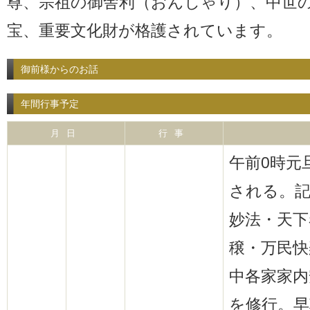
尊、宗祖の御舎利（おんしゃり）、中世
宝、重要文化財が格護されています。
御前様からのお話
年間行事予定
月日
行事
午前0時元
される。
妙法・天下
穣・万民快
中各家家内
を修行。早