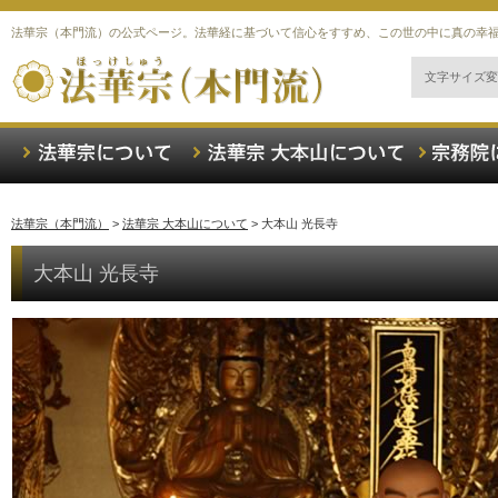
法華宗（本門流）の公式ページ。法華経に基づいて信心をすすめ、この世の中に真の幸
文字サイズ変
法華宗（本門流）
>
法華宗 大本山について
>
大本山 光長寺
大本山 光長寺