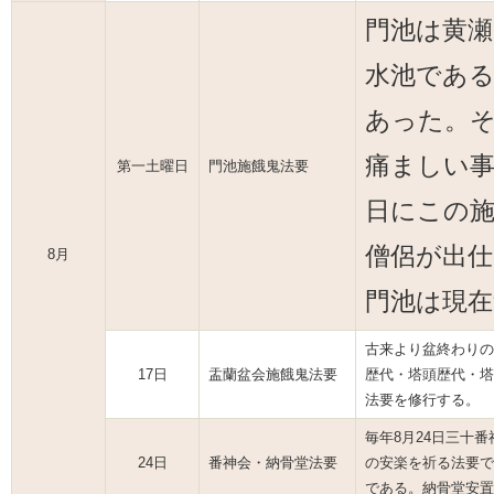
門池は黄
水池であ
あった。そ
痛ましい事
第一土曜日
門池施餓鬼法要
日にこの施
僧侶が出
8月
門池は現
古来より盆終わりの
17日
盂蘭盆会施餓鬼法要
歴代・塔頭歴代・塔
法要を修行する。
毎年8月24日三十
24日
番神会・納骨堂法要
の安楽を祈る法要で
である。納骨堂安置