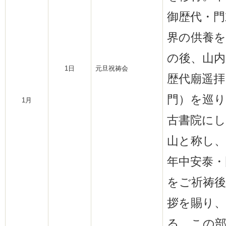
御歴代・門
界の供養を
の後、山内
1日
元旦祝祷会
歴代廟遥拝
門）を巡り
1月
古書院に
山と称し
年中安泰・
をご祈祷後
拶を賜り、
る。この部