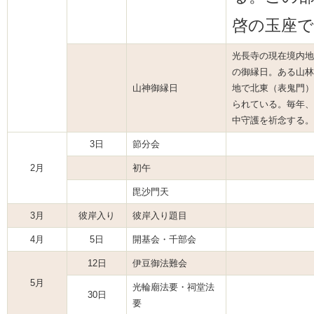
啓の玉座
光長寺の現在境内地
の御縁日。ある山林
山神御縁日
地で北東（表鬼門）
られている。毎年、
中守護を祈念する。
3日
節分会
2月
初午
毘沙門天
3月
彼岸入り
彼岸入り題目
4月
5日
開基会・千部会
12日
伊豆御法難会
5月
光輪廟法要・祠堂法
30日
要