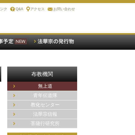
ンク
Q&A
アクセス
お問い合わせ
布教機関
無上道
青年伝道隊
）
教化センター
法華宗信報
菩薩行研究所