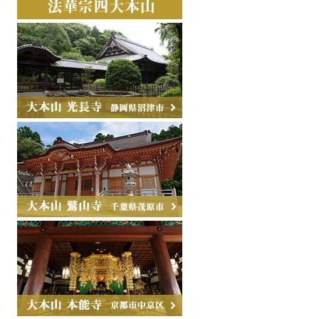
）
）
）