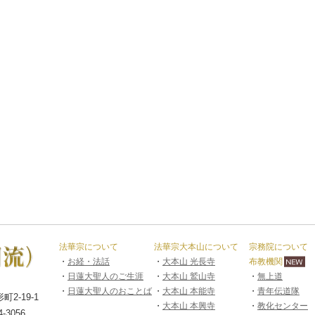
法華宗について
法華宗大本山について
宗務院について
・
お経・法話
・
大本山 光長寺
布教機関
・
日蓮大聖人のご生涯
・
大本山 鷲山寺
・
無上道
・
日蓮大聖人のおことば
・
大本山 本能寺
・
青年伝道隊
2-19-1
・
大本山 本興寺
・
教化センター
4-3056