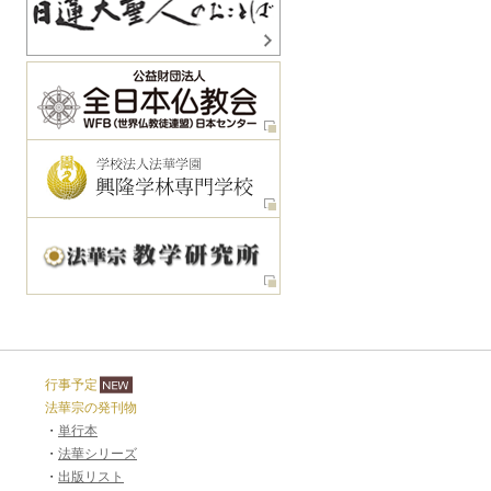
行事予定
法華宗の発刊物
・
単行本
・
法華シリーズ
・
出版リスト