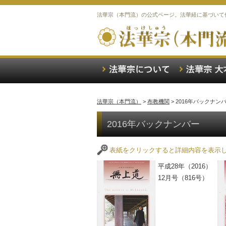
法華宗（本門流）の公式ページ。法華経に基づいて
法華宗（本門流）
>
布教機関
>
2016年バックナン
2016年バックナンバー
表紙をクリックすると詳細内容を表示
平成28年（2016）
12月号（816号）