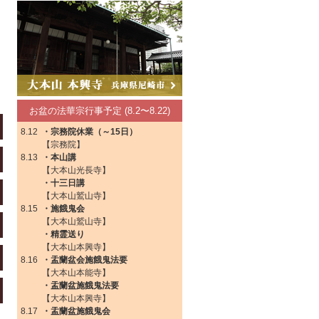
お盆の法華宗行事予定 (8.2〜8.22)
8.12
・宗務院休業（～15日）
【宗務院】
8.13
・本山講
【大本山光長寺】
・十三日講
【大本山鷲山寺】
8.15
・施餓鬼会
【大本山鷲山寺】
・精霊送り
【大本山本興寺】
8.16
・盂蘭盆会施餓鬼法要
【大本山本能寺】
・盂蘭盆施餓鬼法要
【大本山本興寺】
8.17
・盂蘭盆施餓鬼会